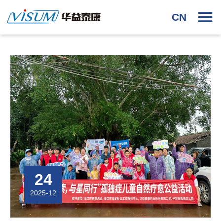
CN
24
2025-12